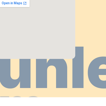
ühl
im