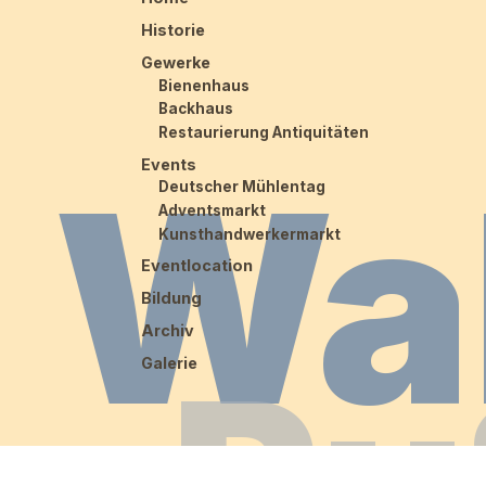
Historie
Gewerke
Bienenhaus
Backhaus
Restaurierung Antiquitäten
Wa
Events
Deutscher Mühlentag
Adventsmarkt
Kunsthandwerkermarkt
Eventlocation
Bildung
Archiv
Ru
Galerie